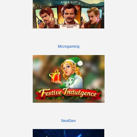
Microgaming
NextGen