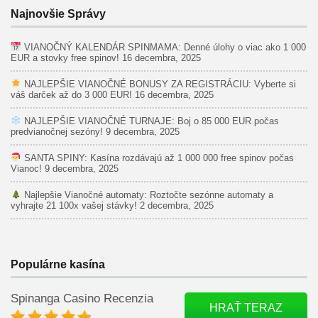
Najnovšie Správy
VIANOČNÝ KALENDÁR SPINMAMA: Denné úlohy o viac ako 1 000
EUR a stovky free spinov!
16 decembra, 2025
NAJLEPŠIE VIANOČNÉ BONUSY ZA REGISTRÁCIU: Vyberte si
váš darček až do 3 000 EUR!
16 decembra, 2025
NAJLEPŠIE VIANOČNÉ TURNAJE: Boj o 85 000 EUR počas
predvianočnej sezóny!
9 decembra, 2025
SANTA SPINY: Kasína rozdávajú až 1 000 000 free spinov počas
Vianoc!
9 decembra, 2025
Najlepšie Vianočné automaty: Roztočte sezónne automaty a
vyhrajte 21 100x vašej stávky!
2 decembra, 2025
Populárne kasína
Spinanga Casino Recenzia
HRAŤ TERAZ