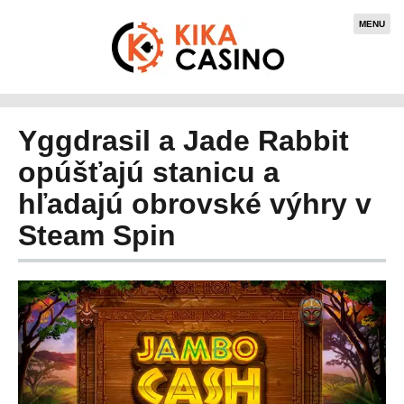
MENU
Yggdrasil a Jade Rabbit
opúšťajú stanicu a
hľadajú obrovské výhry v
Steam Spin