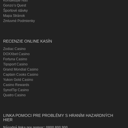
Kontaktujte Nás
Gonzo’s Quest
Športové stávky
Mapa Stránok
Zmluvné Podmienky
RECENZIE ONLINE KASÍN
Zodiac Casino
DOXXbet Casino
Fortuna Casino
Tipsport Casino
Grand Mondial Casino
Captain Cooks Casino
Yukon Gold Casino
Casino Rewards
SynotTip Casino
Quatro Casino
LINKA POMOCI PRE PROBLÉMY S HRANÍM HAZARDNÝCH
HIER
Národná linka pre pomoc: 0800 800 900