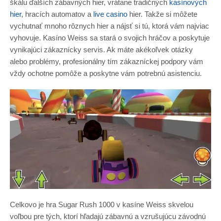
škálu ďalších zábavných hier, vrátane tradičných
kasínových
hier
, hracích automatov a
live casino
hier. Takže si môžete
vychutnať mnoho rôznych hier a nájsť si tú, ktorá vám najviac
vyhovuje. Kasíno Weiss sa stará o svojich hráčov a poskytuje
vynikajúci zákaznícky servis. Ak máte akékoľvek otázky
alebo problémy, profesionálny tím zákazníckej podpory vám
vždy ochotne pomôže a poskytne vám potrebnú asistenciu.
Celkovo je hra Sugar Rush 1000 v kasíne Weiss skvelou
voľbou pre tých, ktorí hľadajú zábavnú a vzrušujúcu závodnú