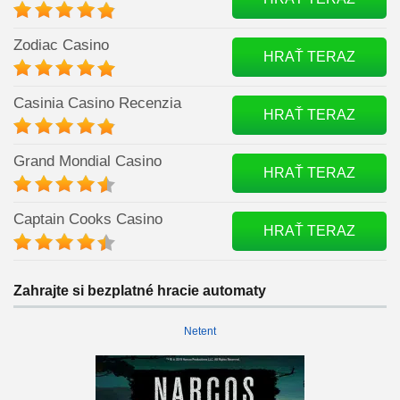
Zodiac Casino
HRAŤ TERAZ
Casinia Casino Recenzia
HRAŤ TERAZ
Grand Mondial Casino
HRAŤ TERAZ
Captain Cooks Casino
HRAŤ TERAZ
Zahrajte si bezplatné hracie automaty
Netent