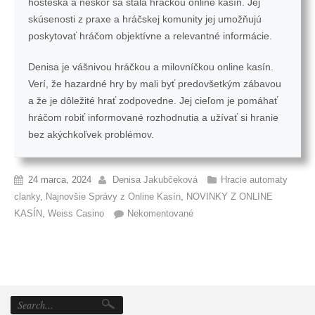
hosteska a neskôr sa stala hráčkou online kasín. Jej
skúsenosti z praxe a hráčskej komunity jej umožňujú
poskytovať hráčom objektívne a relevantné informácie.
Denisa je vášnivou hráčkou a milovníčkou online kasín.
Verí, že hazardné hry by mali byť predovšetkým zábavou
a že je dôležité hrať zodpovedne. Jej cieľom je pomáhať
hráčom robiť informované rozhodnutia a užívať si hranie
bez akýchkoľvek problémov.
24 marca, 2024
Denisa Jakubčeková
Hracie automaty
clanky
,
Najnovšie Správy z Online Kasín
,
NOVINKY Z ONLINE
KASÍN
,
Weiss Casino
Nekomentované