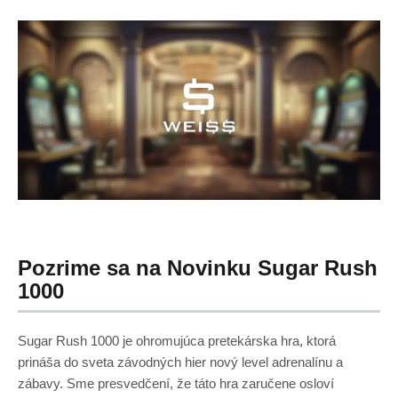
Pozrime sa na Novinku Sugar Rush
1000
Sugar Rush 1000 je ohromujúca pretekárska hra, ktorá
prináša do sveta závodných hier nový level adrenalínu a
zábavy. Sme presvedčení, že táto hra zaručene osloví