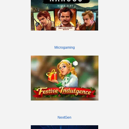
Microgaming
NextGen