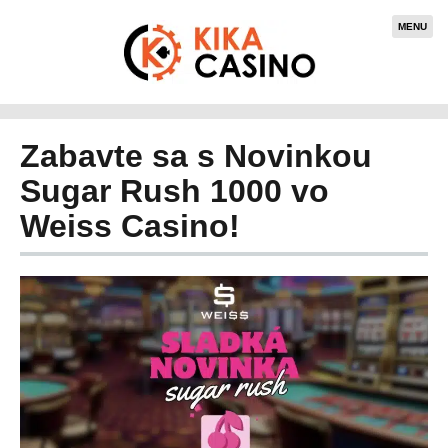
MENU
Zabavte sa s Novinkou
Sugar Rush 1000 vo
Weiss Casino!