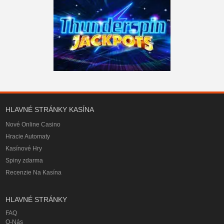
HLAVNÉ STRÁNKY KASÍNA
Nové Online Casino
Hracie Automaty
Kasínové Hry
Spiny zdarma
Recenzie Na Kasína
HLAVNÉ STRÁNKY
FAQ
O-Nás