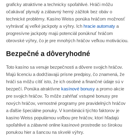
graficky atraktívne a technicky spoľahlivé. Hráči môžu
očakávať plynulý a zábavný herný zážitok bez obáv o
technické problémy. Kasíno Weiss ponúka hráčom možnosť
vyhrávať aj veľké jackpoty a výhry. Ich
hracie automaty
a
progresívne jackpoty majú potenciál ponúknuť hráčom
obrovské výhry, čo je pre mnohých hráčov veľkou motiváciou.
Bezpečné a dôveryhodné
Toto kasíno sa venuje bezpečnosti a dôvere svojich hráčov.
Majú licenciu a dodržiavajú prísne predpisy, čo znamená, že
hráči sa môžu cítiť isto, že ich osobné a finančné údaje sú v
bezpečí. Ponúka atraktívne
kasínové bonusy
a promo akcie
pre svojich hráčov. To môže zahŕňať vstupné bonusy pre
nových hráčov, vernostné programy pre pravidelných hráčov
a ďalšie špeciálne ponuky. V kombinácii týchto faktorov je
kasíno Weiss populárnou voľbou pre hráčov, ktorí hľadajú
spoľahlivé a zábavné online kasínové prostredie so širokou
ponukou hier a šancou na skvelé výhry.